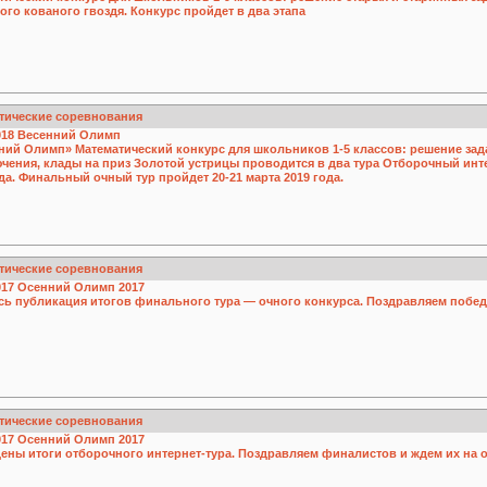
го кованого гвоздя. Конкурс пройдет в два этапа
тические соревнования
018
Весенний Олимп
ний Олимп» Математический конкурс для школьников 1-5 классов: решение зада
чения, клады на приз Золотой устрицы проводится в два тура Отборочный интер
да. Финальный очный тур пройдет 20-21 марта 2019 года.
тические соревнования
017
Осенний Олимп 2017
сь публикация итогов финального тура — очного конкурса. Поздравляем побед
тические соревнования
017
Осенний Олимп 2017
ены итоги отборочного интернет-тура. Поздравляем финалистов и ждем их на 