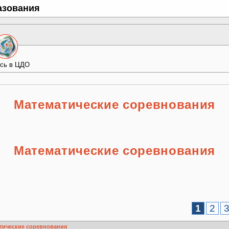
азования
сь в ЦДО
Математические соревнования
Математические соревнования
1
2
тические соревнования