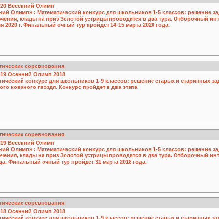
020
Весенний Олимп
ний Олимп» : Математический конкурс для школьников 1-5 классов: решение за
чения, клады на приз Золотой устрицы проводится в два тура. Отборочный инте
я 2020 г. Финальный очный тур пройдет 14-15 марта 2020 года.
тические соревнования
019
Осенний Олимп 2018
тический конкурс для школьников 1-9 классов: решение старых и старинных за
го кованого гвоздя. Конкурс пройдет в два этапа
тические соревнования
019
Весенний Олимп
ний Олимп» : Математический конкурс для школьников 1-5 классов: решение за
чения, клады на приз Золотой устрицы проводится в два тура. Отборочный инте
ода. Финальный очный тур пройдет 31 марта 2018 года.
тические соревнования
018
Осенний Олимп 2018
тический конкурс для школьников 1-9 классов: решение старых и старинных за