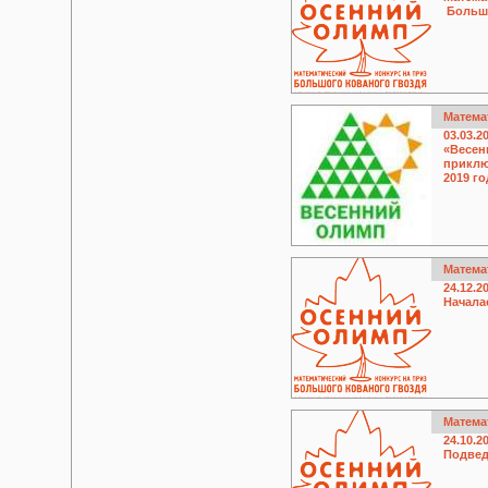
Большо
Матема
03.03.2
«Весен
приклю
2019 го
Матема
24.12.2
Начала
Матема
24.10.2
Подвед