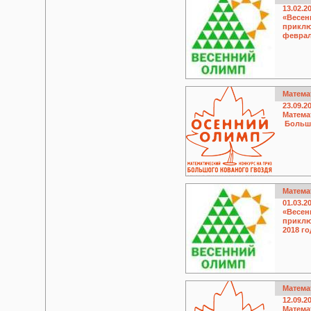
13.02.2
«Весен
приклю
феврал
Матема
23.09.2
Матема
Большо
Матема
01.03.2
«Весен
приклю
2018 г
Матема
12.09.2
Матема