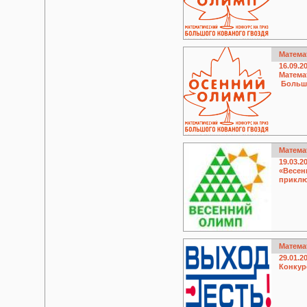
Матема
16.09.2
Матема
Большо
Матема
19.03.2
«Весен
приклю
Матема
29.01.2
Конкур