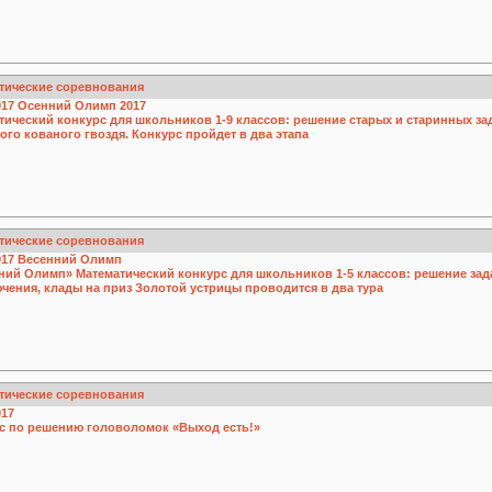
тические соревнования
017
Осенний Олимп 2017
тический конкурс для школьников 1-9 классов: решение старых и старинных за
го кованого гвоздя. Конкурс пройдет в два этапа
тические соревнования
017
Весенний Олимп
ний Олимп» Математический конкурс для школьников 1-5 классов: решение зада
чения, клады на приз Золотой устрицы проводится в два тура
тические соревнования
017
с по решению головоломок «Выход есть!»