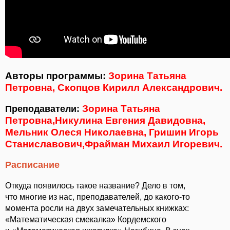
Авторы программы:
Зорина Татьяна
Петровна, Скопцов Кирилл Александрович.
Зорина Татьяна
Преподаватели:
Петровна,Никулина Евгения Давидовна,
Мельник Олеся Николаевна, Гришин Игорь
Станиславович,Фрайман Михаил Игоревич.
Расписание
Откуда появилось такое название? Дело в том,
что многие из нас, преподавателей, до какого-то
момента росли на двух замечательных книжках:
«Математическая смекалка» Кордемского