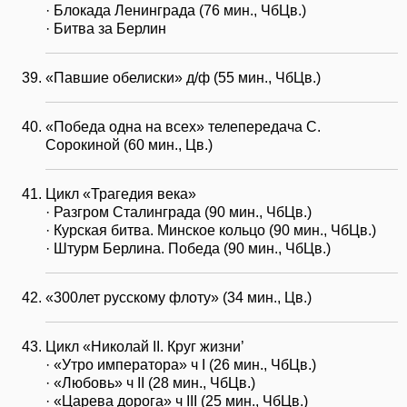
· Блокада Ленинграда (76 мин., ЧбЦв.)
· Битва за Берлин
«Павшие обелиски» д/ф (55 мин., ЧбЦв.)
«Победа одна на всех» телепередача С.
Сорокиной (60 мин., Цв.)
Цикл «Трагедия века»
· Разгром Сталинграда (90 мин., ЧбЦв.)
· Курская битва. Минское кольцо (90 мин., ЧбЦв.)
· Штурм Берлина. Победа (90 мин., ЧбЦв.)
«300лет русскому флоту» (34 мин., Цв.)
Цикл «Николай II. Круг жизни’
· «Утро императора» ч I (26 мин., ЧбЦв.)
· «Любовь» ч II (28 мин., ЧбЦв.)
· «Царева дорога» ч III (25 мин., ЧбЦв.)