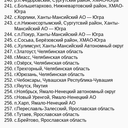
р.п.Федоровский, Сургутский район, ХМАО-Югра
с.Большетархово, Нижневартовский район, ХМАО-
Югра
с.Корлики, Ханты-Мансийский АО — Югра
с.п.Нижнесортымский, Сургутсвий район, Ханты-
Мансийский АО — Югра
с.п.Покур, Ханты-Мансийский АО — Югра
с.Сосьва, Берёзовский район, ХМАО-Югра
с.Хулимсунт, Ханты-Мансийский Автономный округ
г.Златоуст, Челябинская область
г.Миасс, Челябинская область
г.Озёрск, Челябинская область
г.Трехгорный, Челябинская область
г.Юрюзань, Челябинская область
г.Чебоксары, Чувашская Республика-Чувашия
г.Якутск, Якутия
г.Ноябрьск, Ямало-Ненецкий автономный округ
г.Новый Уренгой, Ямало-Ненецкий АО
п.Харп, Ямало-Ненецкий АО
г.Переславль-Залесский, Ярославская область
г.Тутаев, Ярославская область
с.Брейтово, Ярославская область