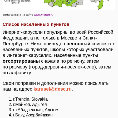
карта создана на сайте
www.visited.ru
Список населенных пунктов
Инернет-карусели популярны во всей Российской
Федерации, а не только в Москве и Санкт-
Петербурге. Ниже приведен
неполный
список тех
населенных пунктов, школы которых участвовали
в Интернет-каруселях. Населенные пункты
отсортированы
сначала по региону, затем
по размеру (город-деревня-поселок-село), затем
по алфавиту.
Свои поправки и дополнения можно присылать
нам на адрес
karusel@desc.ru
.
г.Trencin, Slovakia
г.Майкоп, Адыгея
ст.Абадзехская, Адыгея
г.Баку, Азербайджан