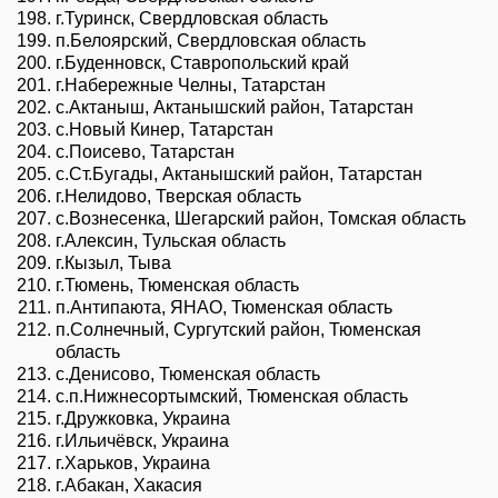
г.Туринск, Свердловская область
п.Белоярский, Свердловская область
г.Буденновск, Ставропольский край
г.Набережные Челны, Татарстан
с.Актаныш, Актанышский район, Татарстан
с.Новый Кинер, Татарстан
с.Поисево, Татарстан
с.Ст.Бугады, Актанышский район, Татарстан
г.Нелидово, Тверская область
с.Вознесенка, Шегарский район, Томская область
г.Алексин, Тульская область
г.Кызыл, Тыва
г.Тюмень, Тюменская область
п.Антипаюта, ЯНАО, Тюменская область
п.Солнечный, Сургутский район, Тюменская
область
с.Денисово, Тюменская область
с.п.Нижнесортымский, Тюменская область
г.Дружковка, Украина
г.Ильичёвск, Украина
г.Харьков, Украина
г.Абакан, Хакасия