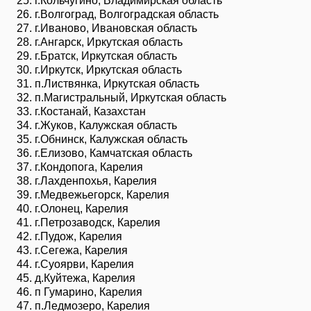
г.Кольчугино, Владимирская область
г.Волгоград, Волгоградская область
г.Иваново, Ивановская область
г.Ангарск, Иркутская область
г.Братск, Иркутская область
г.Иркутск, Иркутская область
п.Листвянка, Иркутская область
п.Магистральный, Иркутская область
г.Костанай, Казахстан
г.Жуков, Калужская область
г.Обнинск, Калужская область
г.Елизово, Камчатская область
г.Кондопога, Карелия
г.Лахденпохья, Карелия
г.Медвежьегорск, Карелия
г.Олонец, Карелия
г.Петрозаводск, Карелия
г.Пудож, Карелия
г.Сегежа, Карелия
г.Суоярви, Карелия
д.Куйтежа, Карелия
п Гумарино, Карелия
п.Ледмозеро, Карелия