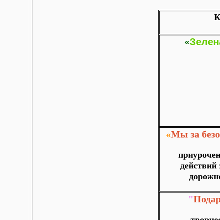
К
Зелен
«
«
Мы за без
приурочен
действий 
дорожн
"
Пода
творче