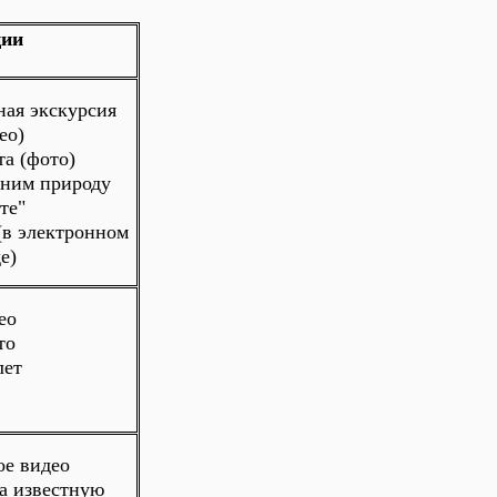
ии
ная экскурсия
ео)
та (фото)
аним природу
те"
(в электронном
е)
ео
то
лет
ое видео
а известную