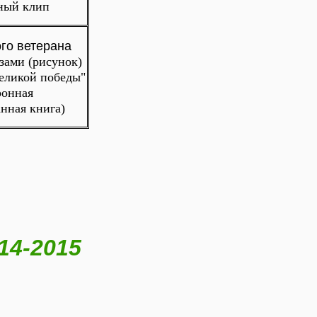
ный клип
го ветерана
зами (рисунок)
Великой победы"
ронная
нная книга)
14-2015