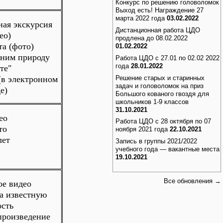
Конкурс по решению головоломок
Выход есть! Награждение 27
марта 2022 года
03.02.2022
ная экскурсия
Дистанционная работа ЦДО
ео)
продлена до 08.02.2022
та (фото)
01.02.2022
аним природу
Работа ЦДО с 27.01 по 02.02 2022
года
28.01.2022
те"
Решение старых и старинных
(в электронном
задач и головоломок на приз
е)
Большого кованого гвоздя для
школьников 1-9 классов
31.10.2021
ео
Работа ЦДО с 28 октября по 07
то
ноября 2021 года
22.10.2021
лет
Запись в группы 2021/2022
учебного года — вакантные места
19.10.2021
Все обновления →
ое видео
а известную
ость
произведение