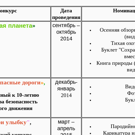
онкурс
Дата
Номинац
проведения
ая планета
сентябрь –
»
Осенняя обзор
октябрь
(вид
2014
Тихая охо
Буклет "Сохр
вмес
Книга природы 
вид
опасные дороги
»
декабрь-
,
Вид
январь
Фо
ный к 10-летию
2014
Бук
за безопасность
ого движения
ри улыбку
"
март –
,
Пародийн
апрель
Карикатура н
ский конкурс