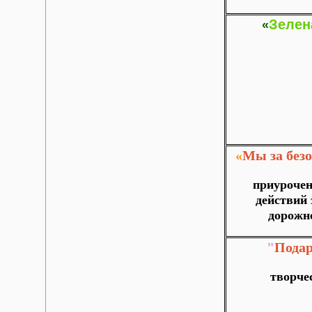
Зелен
«
«
Мы за без
приурочен
действий 
дорожн
"
Пода
творче