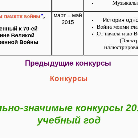
Музыкаль
март – май
ы памяти войны
"
,
История одно
2015
Война моими гла
ченный
к 70-ей
От начала и до 
ине
Великой
(Элект
венной Войны
иллюстрирова
Предыдущие конкурсы
Конкурсы
ьно-значимые конкурсы 20
учебный год