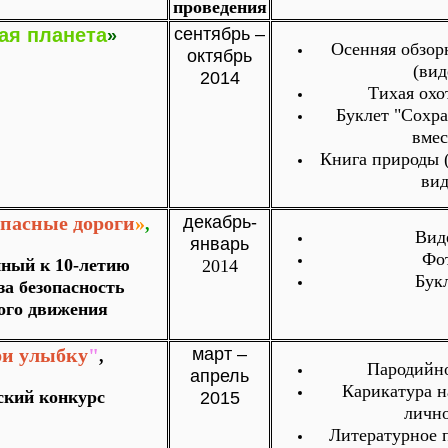
проведения
ая планета
сентябрь –
»
Осенняя обзор
октябрь
(вид
2014
Тихая охо
Буклет "Сохр
вмес
Книга природы 
вид
опасные дороги
»
декабрь-
,
Вид
январь
Фо
ный к 10-летию
2014
Бук
за безопасность
ого движения
ри улыбку
"
март –
,
Пародийн
апрель
Карикатура н
ский конкурс
2015
личн
Литературное 