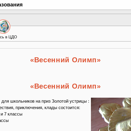
азования
сь в ЦДО
«Весенний Олимп»
«Весенний Олимп»
 для школьников на приз Золотой устрицы :
ествия, приключения, клады состоится:
6 и 7 классы
лассы