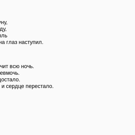
ну,
ду,
ыль
на глаз наступил.
учит всю ночь.
невмочь.
достало.
 и сердце перестало.