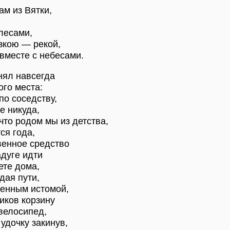
ам из Вятки,
лесами,
зкою — рекой,
 вместе с небесами.
нял навсегда
ого места:
по соседству,
е никуда,
что родом мы из детства,
ся года,
венное средство
адуге идти
ете дома,
дая пути,
ченным истомой,
иков корзину
 велосипед,
 удочку закинув,