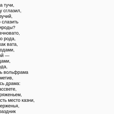
а тучи,
у сглазил,
зучий,
о слазить
рироды?
ачновато,
го рода,
как вата,
одами,
ой —
дами,
ода,
ить вольфрама
метив,
сь драма:
ассвете,
пряженьем,
сть место казни,
верженья,
раздник