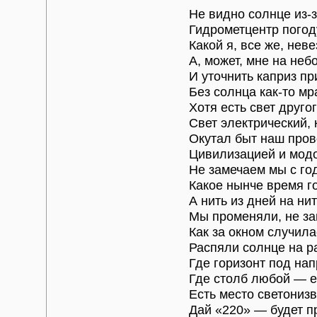
Не видно солнце из-з
Гидрометцентр погод
Какой я, все же, неве
А, может, мне на неб
И уточнить каприз п
Без солнца как-то мр
Хотя есть свет друго
Свет электрический, 
Окутал быт наш пров
Цивилизацией и мод
Не замечаем мы с го
Какое нынче время г
А нить из дней на н
Мы променяли, не за
Как за окном случила
Распяли солнце на р
Где горизонт под на
Где столб любой — е
Есть место светониз
Дай «220» — будет п