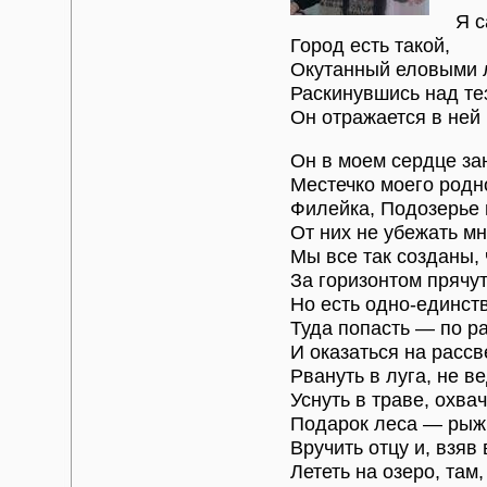
Я с
Город есть такой,
Окутанный еловыми 
Раскинувшись над те
Он отражается в ней
Он в моем сердце за
Местечко моего родн
Филейка, Подозерье 
От них не убежать мн
Мы все так созданы, 
За горизонтом прячут
Но есть одно-единст
Туда попасть — по р
И оказаться на рассв
Рвануть в луга, не ве
Уснуть в траве, охва
Подарок леса — рыж
Вручить отцу и, взяв
Лететь на озеро, там,