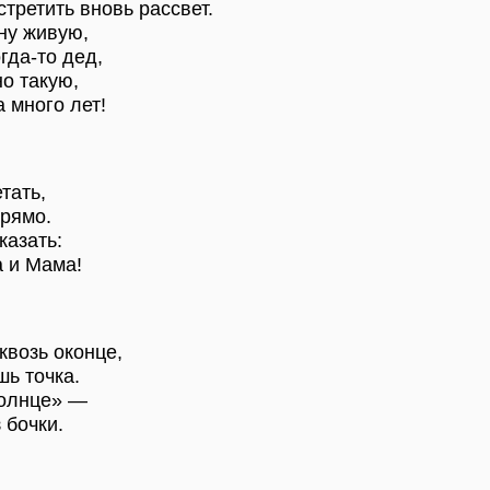
стретить вновь рассвет.
ну живую,
гда-то дед,
о такую,
а много лет!
тать,
прямо.
казать:
 и Мама!
квозь оконце,
шь точка.
солнце» —
 бочки.