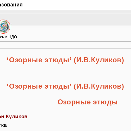
азования
сь в ЦДО
‘Озорные этюды’ (И.В.Куликов)
‘Озорные этюды’ (И.В.Куликов)
Озорные этюды
ан Куликов
тка