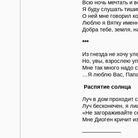
Всю ночь мечтать и в
Я буду слушать тиши
О ней мне говорил ко
Люблю я Вятку именн
Добра тебе, земля, н
***
Из гнезда не хочу уле
Но, увы, взрослею у
Мне так много надо с
…Я люблю Вас, Папа
Распятие солнца
Луч в дом проходит с
Луч бесконечен, я ли
«Не загораживайте 
Мне Диоген кричит из
———————