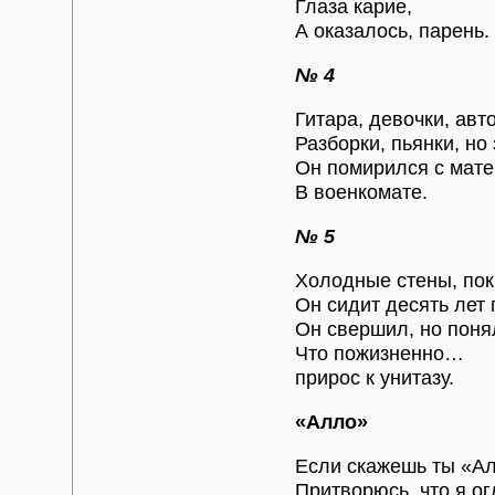
Глаза карие,
А оказалось, парень.
№ 4
Гитара, девочки, авто
Разборки, пьянки, но 
Он помирился с мат
В военкомате.
№ 5
Холодные стены, пок
Он сидит десять лет 
Он свершил, но понял
Что пожизненно…
прирос к унитазу.
«Алло»
Если скажешь ты «А
Притворюсь, что я ог