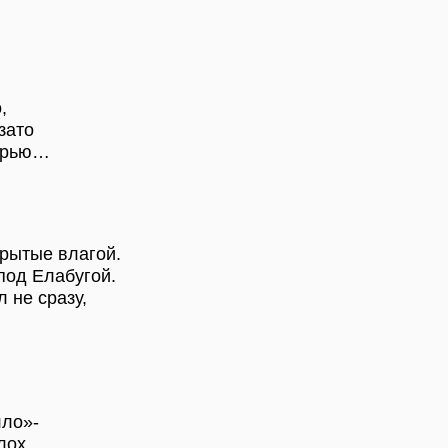
,
зато
ерью…
рытые влагой.
под Елабугой.
 не сразу,
лло»-
лох,