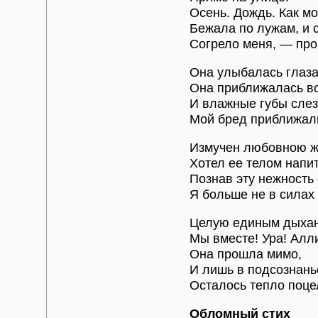
Осень. Дождь. Как мо
Бежала по лужам, и 
Согрело меня, — пром
Она улыбалась глаза
Она приближалась вс
И влажные губы сле
Мой бред приближали 
Измучен любовною 
Хотел ее телом напит
Познав эту нежность
Я больше не в силах 
Целую единым дыхан
Мы вместе! Ура! Алл
Она прошла мимо,
И лишь в подсознань
Осталось тепло поце
Обломный стих