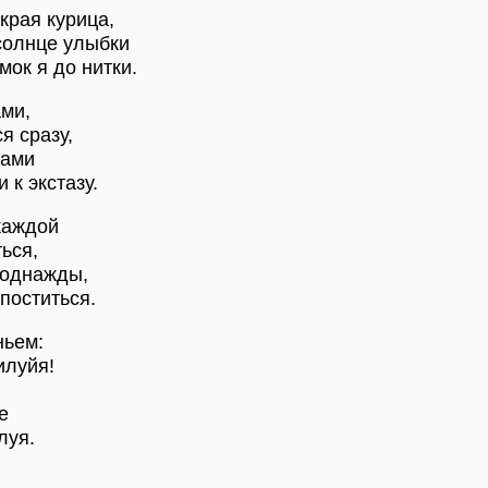
края курица,
солнце улыбки
ок я до нитки.
ми,
я сразу,
зами
к экстазу.
жаждой
ься,
 однажды,
поститься.
ьем:
илуйя!
е
луя.