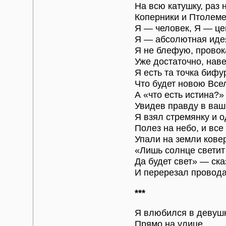
На всю катушку, раз 
Коперники и Птолеме
Я — человек, Я — це
Я — абсолютная иде
Я не блефую, провок
Уже достаточно, наве
Я есть та точка бифу
Что будет новою Все
А «что есть истина?
Увидев правду в ваш
Я взял стремянку и 
Полез на небо, и все
Упали на земли ковер
«Лишь солнце светит
Да будет свет» — ск
И перерезал провода
***
Я влюбился в девуш
Прямо на улице.