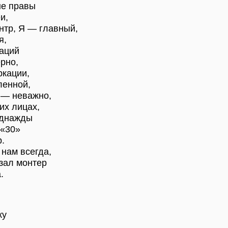
не правы
и,
нтр, Я — главный,
я,
аций
рно,
ркации,
ленной,
» — неважно,
их лицах,
однажды
 «30»
.
 нам всегда,
азал монтер
.
ку