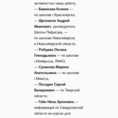
активностью нашу работу,
—
Баженова Ксения
—
по школам г.Красноярска,
—
Щетников Андрей
Иванович
, руководитель
Школы Пифагора, —
по школам Новосибирска
и Новосибирской области,
—
Рябцева Оксана
Геннадьевна
— по школам
г.Ноябрьска, ЯНАО,
—
Суханова Марина
Анатольевна
— по школам
г.Миасса,
—
Погодин Сергей
Валериевич
— по Тверской
области,
—
Гейн Нина Ароновна
—
информация по Свердловской
области на курсах для