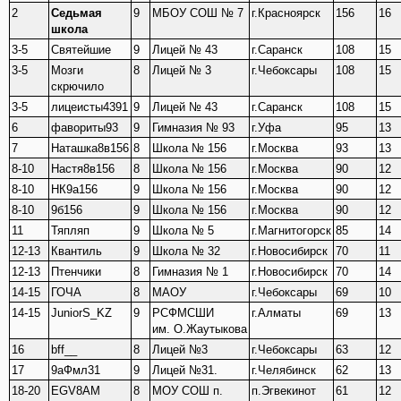
2
Седьмая
9
МБОУ СОШ № 7
г.Красноярск
156
16
школа
3-5
Святейшие
9
Лицей № 43
г.Саранск
108
15
3-5
Мозги
8
Лицей № 3
г.Чебоксары
108
15
скрючило
3-5
лицеисты4391
9
Лицей № 43
г.Саранск
108
15
6
фавориты93
9
Гимназия № 93
г.Уфа
95
13
7
Наташка8в156
8
Школа № 156
г.Москва
93
13
8-10
Настя8в156
8
Школа № 156
г.Москва
90
12
8-10
НК9а156
9
Школа № 156
г.Москва
90
12
8-10
9б156
9
Школа № 156
г.Москва
90
12
11
Тяпляп
9
Школа № 5
г.Магнитогорск
85
14
12-13
Квантиль
9
Школа № 32
г.Новосибирск
70
11
12-13
Птенчики
8
Гимназия № 1
г.Новосибирск
70
14
14-15
ГОЧА
8
МАОУ
г.Чебоксары
69
10
14-15
JuniorS_KZ
9
РСФМСШИ
г.Алматы
69
13
им. О.Жаутыкова
16
bff__
8
Лицей №3
г.Чебоксары
63
12
17
9аФмл31
9
Лицей №31.
г.Челябинск
62
13
18-20
EGV8AM
8
МОУ СОШ п.
п.Эгвекинот
61
12